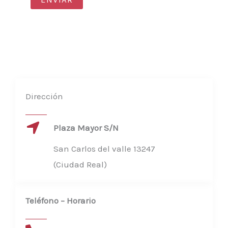
j
e
*
Dirección
Plaza Mayor S/N
San Carlos del valle 13247
(Ciudad Real)
Teléfono – Horario