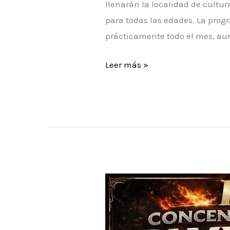
llenarán la localidad de cultur
para todas las edades. La pro
prácticamente todo el mes, au
Fiestas
Leer más »
de
agosto
de
San
Carlos
del
Valle
en
honor
a