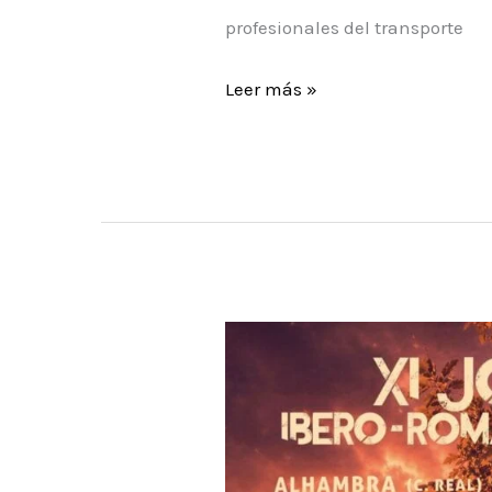
profesionales del transporte
II
Leer más »
Concentración
de
Camiones
de
San
Carlos
del
Valle
2026