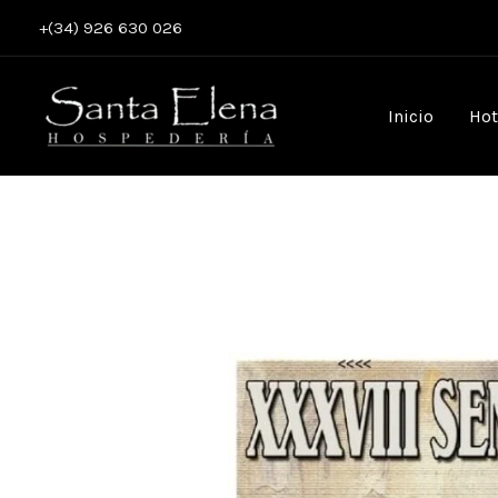
Ir
+(34) 926 630 026
al
contenido
Inicio
Hot