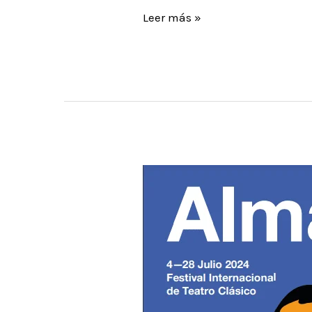
Visita
Leer más »
Guiada
Teatralizada