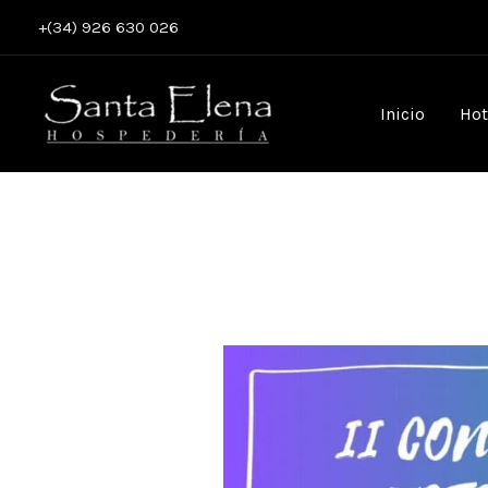
Ir
+(34) 926 630 026
al
contenido
Inicio
Hot