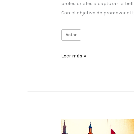
profesionales a capturar la bell
Con el objetivo de promover el 
Votar
II
Leer más »
Concurso
de
Fotografía