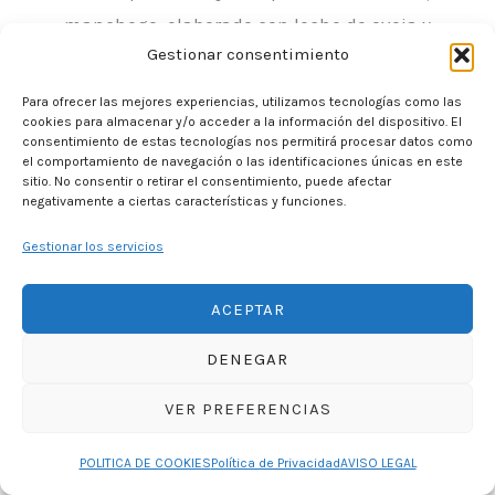
manchego, elaborado con leche de oveja y
Gestionar consentimiento
reconocido en todo el mundo por su sabor único. Y
para endulzar tu paladar, te recomendamos probar
Para ofrecer las mejores experiencias, utilizamos tecnologías como las
cookies para almacenar y/o acceder a la información del dispositivo. El
las rosquillas de San Antón, unas deliciosas
consentimiento de estas tecnologías nos permitirá procesar datos como
rosquillas fritas cubiertas de azúcar que son un
el comportamiento de navegación o las identificaciones únicas en este
sitio. No consentir o retirar el consentimiento, puede afectar
verdadero deleite.
negativamente a ciertas características y funciones.
Gestionar los servicios
Fiestas y eventos culturales
En Lagunas de Ruidera, la tradición y el folclore son
ACEPTAR
parte fundamental de su identidad. Durante el año,
DENEGAR
se celebran diversas festividades que reflejan la
alegría y la diversidad cultural de la región. Una de
VER PREFERENCIAS
las más destacadas es la Romería de la Virgen de la
Blanca, una procesión en la que los vecinos se
POLITICA DE COOKIES
Política de Privacidad
AVISO LEGAL