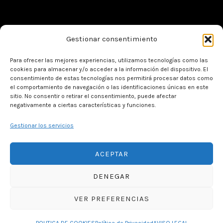
Gestionar consentimiento
Para ofrecer las mejores experiencias, utilizamos tecnologías como las
cookies para almacenar y/o acceder a la información del dispositivo. El
Contacto
consentimiento de estas tecnologías nos permitirá procesar datos como
el comportamiento de navegación o las identificaciones únicas en este
sitio. No consentir o retirar el consentimiento, puede afectar
negativamente a ciertas características y funciones.
Tel: +34 926 630 026
Gestionar los servicios
Plaza Mayor S/N San Carlos del Valle (13247-
Campo de Montiel
-
Ciudad Real)
Hospederiasantaelena@gmail.com
ACEPTAR
DENEGAR
Aviso legal
-
Política de privacidad
-
El Tiempo
VER PREFERENCIAS
en San Carlos del Valle