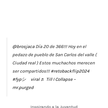
@brosjaca
Día 20 de 366!!! Hoy en el
pedazo de pueblo de San Carlos del valle (
Ciudad real ) Estos muchachos merecen
ser compartidos!!!
#retobackflip2024
#fypシ゚viral
♬ Till I Collapse –
mr.purged
Inspirando a la Juventud