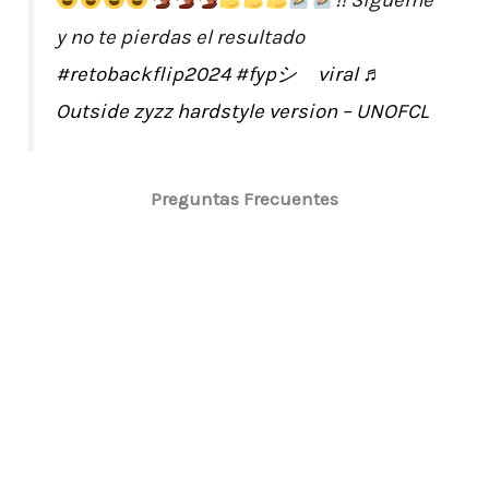
y no te pierdas el resultado
#retobackflip2024
#fypシ゚viral
♬
Outside zyzz hardstyle version – UNOFCL
Preguntas Frecuentes