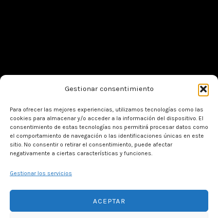
Gestionar consentimiento
Para ofrecer las mejores experiencias, utilizamos tecnologías como las
cookies para almacenar y/o acceder a la información del dispositivo. El
Contacto
consentimiento de estas tecnologías nos permitirá procesar datos como
el comportamiento de navegación o las identificaciones únicas en este
sitio. No consentir o retirar el consentimiento, puede afectar
negativamente a ciertas características y funciones.
Tel: +34 926 630 026
Gestionar los servicios
Plaza Mayor S/N San Carlos del Valle (13247-
Campo de Montiel
-
Ciudad Real)
Hospederiasantaelena@gmail.com
ACEPTAR