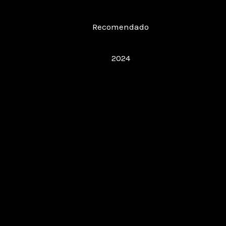
Restaurante Hospedería Santa Elena
Recomendado
Restaurant Guru
2024