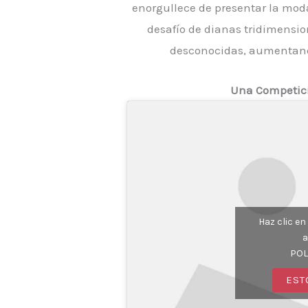
enorgullece de presentar la moda
desafío de dianas tridimensio
desconocidas, aumentando
Una Competici
Haz clic e
a
POL
EST